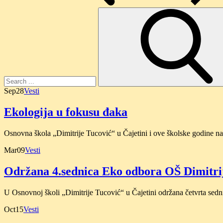
Search
for:
Sep
28
Vesti
Ekologija u fokusu đaka
Osnovna škola „Dimitrije Tucović“ u Čajetini i ove školske godine n
Mar
09
Vesti
Održana 4.sednica Eko odbora OŠ Dimitri
U Osnovnoj školi „Dimitrije Tucović“ u Čajetini održana četvrta sed
Oct
15
Vesti