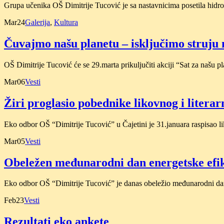
Grupa učenika OŠ Dimitrije Tucović je sa nastavnicima posetila hidro
Mar
24
Galerija
,
Kultura
Čuvajmo našu planetu – isključimo struju 
OŠ Dimitrije Tucović će se 29.marta prikuljučiti akciji “Sat za našu p
Mar
06
Vesti
Žiri proglasio pobednike likovnog i litera
Eko odbor OŠ “Dimitrije Tucović” u Čajetini je 31.januara raspisao 
Mar
05
Vesti
Obeležen međunarodni dan energetske efik
Eko odbor OŠ “Dimitrije Tucović” je danas obeležio međunarodni dan 
Feb
23
Vesti
Rezultati eko ankete