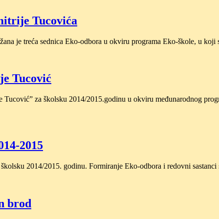
itrije Tucovića
žana je treća sednica Eko-odbora u okviru programa Eko-škole, u koji 
je Tucović
ije Tucović” za školsku 2014/2015.godinu u okviru međunarodnog prog
2014-2015
a školsku 2014/2015. godinu. Formiranje Eko-odbora i redovni sastan
in brod