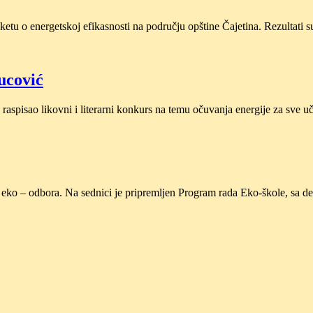
tu o energetskoj efikasnosti na području opštine Čajetina. Rezultati s
ucović
 raspisao likovni i literarni konkurs na temu očuvanja energije za sve
 eko – odbora. Na sednici je pripremljen Program rada Eko-škole, sa 