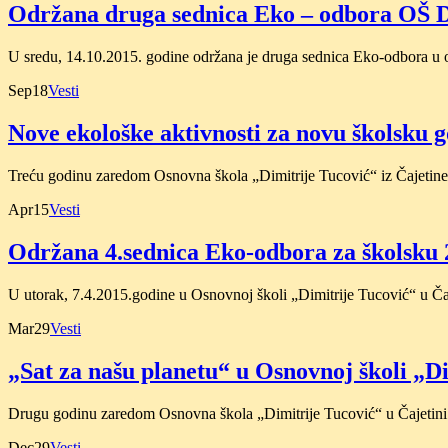
Održana druga sednica Eko – odbora OŠ D
U sredu, 14.10.2015. godine održana je druga sednica Eko-odbora u 
Sep
18
Vesti
Nove ekološke aktivnosti za novu školsku 
Treću godinu zaredom Osnovna škola „Dimitrije Tucović“ iz Čajetine 
Apr
15
Vesti
Održana 4.sednica Eko-odbora za školsku 
U utorak, 7.4.2015.godine u Osnovnoj školi „Dimitrije Tucović“ u Čaj
Mar
29
Vesti
„Sat za našu planetu“ u Osnovnoj školi „Di
Drugu godinu zaredom Osnovna škola „Dimitrije Tucović“ u Čajetini p
Dec
29
Vesti