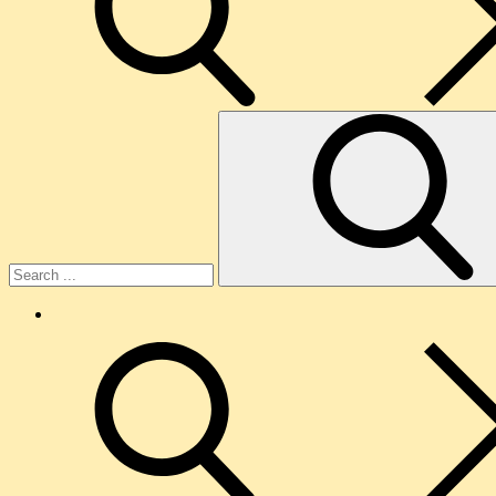
Search
for:
O
nama
search