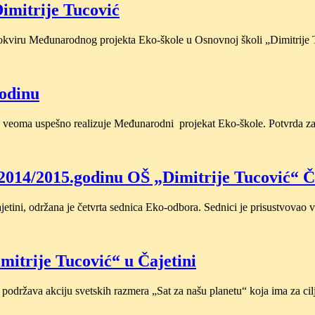
imitrije Tucović
okviru Međunarodnog projekta Eko-škole u Osnovnoj školi „Dimitrije 
godinu
veoma uspešno realizuje Međunarodni projekat Eko-škole. Potvrda za t
2014/2015.godinu OŠ „Dimitrije Tucović“ Č
etini, održana je četvrta sednica Eko-odbora. Sednici je prisustvovao v
mitrije Tucović“ u Čajetini
održava akciju svetskih razmera „Sat za našu planetu“ koja ima za cil