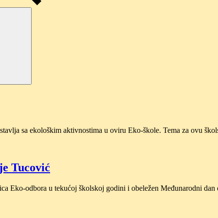
astavlja sa ekološkim aktivnostima u oviru Eko-škole. Tema za ovu ško
je Tucović
nica Eko-odbora u tekućoj školskoj godini i obeležen Međunarodni dan