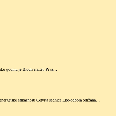
lsku godinu je Biodiverzitet. Prva…
 energetske efikasnosti Četvrta sednica Eko-odbora održana…