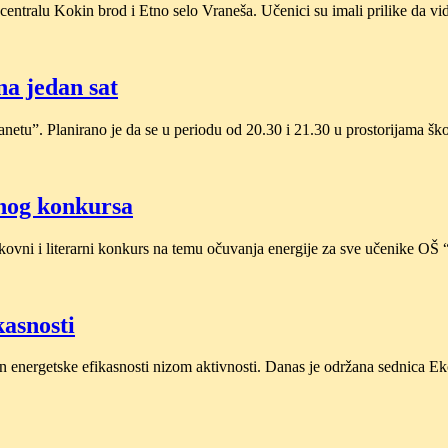
centralu Kokin brod i Etno selo Vraneša. Učenici su imali prilike da v
na jedan sat
lanetu”. Planirano je da se u periodu od 20.30 i 21.30 u prostorijama š
rnog konkursa
likovni i literarni konkurs na temu očuvanja energije za sve učenike O
asnosti
energetske efikasnosti nizom aktivnosti. Danas je održana sednica Eko