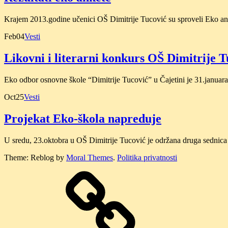
Krajem 2013.godine učenici OŠ Dimitrije Tucović su sproveli Eko anke
Feb
04
Vesti
Likovni i literarni konkurs OŠ Dimitrije T
Eko odbor osnovne škole “Dimitrije Tucović” u Čajetini je 31.januara
Oct
25
Vesti
Projekat Eko-škola napreduje
U sredu, 23.oktobra u OŠ Dimitrije Tucović je održana druga sednica
Theme: Reblog by
Moral Themes
.
Politika privatnosti
O
nama