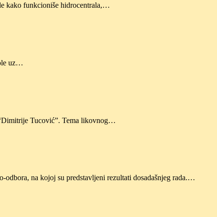
ide kako funkcioniše hidrocentrala,…
kole uz…
Š “Dimitrije Tucović”. Tema likovnog…
-odbora, na kojoj su predstavljeni rezultati dosadašnjeg rada.…