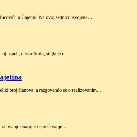
Tucović“ u Čajetini. Na ovoj sednici usvojena…
aj uspeh, u ovu školu, stigla je u…
ajetina
eliki broj članova, a razgovaralo se o realizovanim…
j očuvanje enargije i sprečavanje…