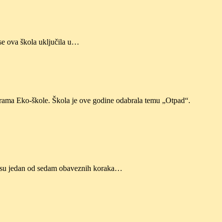
se ova škola uključila u…
rama Eko-škole. Škola je ove godine odabrala temu „Otpad“.
ci su jedan od sedam obaveznih koraka…