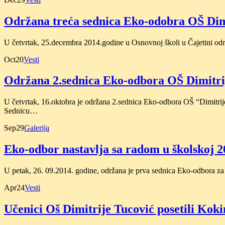
Održana treća sednica Eko-odobra OŠ Dim
U četvrtak, 25.decembra 2014.godine u Osnovnoj školi u Čajetini odr
Oct
20
Vesti
Održana 2.sednica Eko-odbora OŠ Dimitri
U četvrtak, 16.oktobra je održana 2.sednica Eko-odbora OŠ “Dimitr
Sednicu…
Sep
29
Galerija
Eko-odbor nastavlja sa radom u školskoj 
U petak, 26. 09.2014. godine, održana je prva sednica Eko-odbora z
Apr
24
Vesti
Učenici Oš Dimitrije Tucović posetili Kok