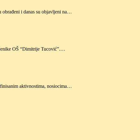
u obrađeni i danas su objavljeni na…
 učenike OŠ “Dimitrije Tucović”.…
definisanim aktivnostima, nosiocima…