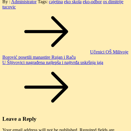
By :
Administrator
Tags:
cajetina
eko skola
eko-odbor
os dimitrije
tucovic
Post
navigation
Učenici OŠ Milivoje
Borović posetili manastire Rujan i Raču
U Šljivovici nagrađena najlepša i najtvrđa uskršnja jaja
Leave a Reply
Your email address will not be published.
Required fields are