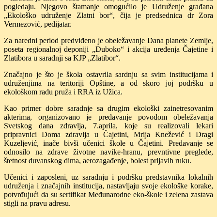
pogledaju. Njegovo štamanje omogućilo je Udruženje građana
„Ekološko udruženje Zlatni bor“, čija je predsednica dr Zora
Vermezović, pedijatar.
Za naredni period predviđeno je obeležavanje Dana planete Zemlje,
poseta regionalnoj deponiji „Duboko“ i akcija uređenja Čajetine i
Zlatibora u saradnji sa KJP „Zlatibor“.
Značajno je što je škola ostavrila sardnju sa svim institucijama i
udruženjima na teritoriji Opštine, a od skoro joj podršku u
ekološkom radu pruža i RRA iz Užica.
Kao primer dobre saradnje sa drugim ekološki zainetresovanim
akterima, organizovano je predavanje povodom obeležavanja
Svetskog dana zdravlja, 7.aprila, koje su realizovali lekari
pripravnici Doma zdravlja u Čajetini, Mrija Knežević i Dragi
Kuzeljević, inače bivši učenici škole u Čajetini. Predavanje se
odnosilo na zdrave životne navike-hranu, prevntivne preglede,
štetnost duvanskog dima, aerozagađenje, bolest prljavih ruku.
Učenici i zaposleni, uz saradnju i podršku predstavnika lokalnih
udruženja i značajnih institucija, nastavljaju svoje ekološke korake,
potvrđujući da su sertifikat Međunarodne eko-škole i zelena zastava
stigli na pravu adresu.