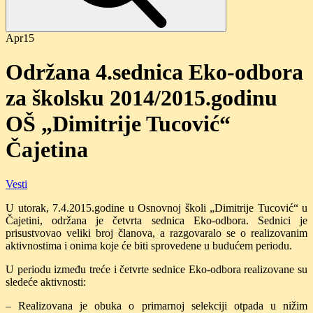
Apr
15
Održana 4.sednica Eko-odbora
za školsku 2014/2015.godinu
OŠ „Dimitrije Tucović“
Čajetina
Vesti
U utorak, 7.4.2015.godine u Osnovnoj školi „Dimitrije Tucović“ u
Čajetini, održana je četvrta sednica Eko-odbora. Sednici je
prisustvovao veliki broj članova, a razgovaralo se o realizovanim
aktivnostima i onima koje će biti sprovedene u budućem periodu.
U periodu između treće i četvrte sednice Eko-odbora realizovane su
sledeće aktivnosti:
– Realizovana je obuka o primarnoj selekciji otpada u nižim