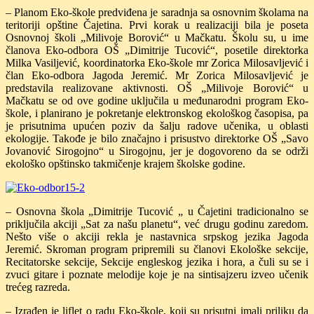
– Planom Eko-škole predviđena je saradnja sa osnovnim školama na
teritoriji opštine Čajetina. Prvi korak u realizaciji bila je poseta
Osnovnoj školi „Milivoje Borović“ u Mačkatu. Školu su, u ime
članova Eko-odbora OŠ „Dimitrije Tucović“, posetile direktorka
Milka Vasiljević, koordinatorka Eko-škole mr Zorica Milosavljević i
član Eko-odbora Jagoda Jeremić. Mr Zorica Milosavljević je
predstavila realizovane aktivnosti. OŠ „Milivoje Borović“ u
Mačkatu se od ove godine uključila u međunarodni program Eko-
škole, i planirano je pokretanje elektronskog ekološkog časopisa, pa
je prisutnima upućen poziv da šalju radove učenika, u oblasti
ekologije. Takođe je bilo značajno i prisustvo direktorke OŠ „Savo
Jovanović Sirogojno“ u Sirogojnu, jer je dogovoreno da se održi
ekološko opštinsko takmičenje krajem školske godine.
– Osnovna škola „Dimitrije Tucović „ u Čajetini tradicionalno se
priključila akciji „Sat za našu planetu“, već drugu godinu zaredom.
Nešto više o akciji rekla je nastavnica srpskog jezika Jagoda
Jeremić. Skroman program pripremili su članovi Ekološke sekcije,
Recitatorske sekcije, Sekcije engleskog jezika i hora, a čuli su se i
zvuci gitare i poznate melodije koje je na sintisajzeru izveo učenik
trećeg razreda.
– Izrađen je liflet o radu Eko-škole, koji su prisutni imali priliku da