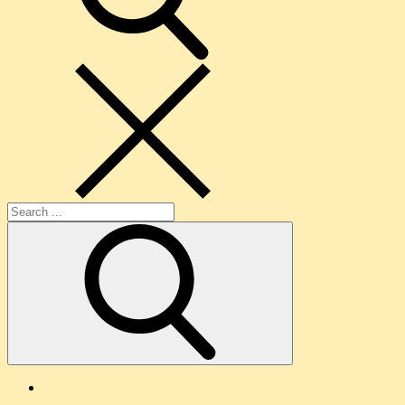
Search
for:
O
nama