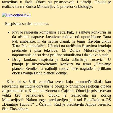
razredima u školi. Obuci su prisustvovali i učitelji. Obuku je
realizovala mr Zorica Milosavljević, profesorka biologije.
– Raspisana su dva konkursa.
Prvi je raspisala kompanija Tetra Pak, a zahtevi konkursa su
da učenici naprave kreativne radove od upotrebljene Tatra
Pak ambalaže, ili da napišu članak na temu „Životni ciklus
Tetra Pak ambalaže“. Učenici na različitim časovima izrađuju
predmete i pišu tekstove. Mr Zorica Milosavljević je
napomenula da su deca prilično stimulisana i da aktivno rade.
Drugi konkurs raspisala je škola „Dimitrije Tucović“. U
pitanju je likovno-literarni konkurs na temu „Očuvanje
planete Zemlje“, a najbolji radovi biće nagrađeni prilikom
obeležavanja Dana planete Zemlje.
– Kako bi se širila ekološka svest koju promoviše škola kao
relevantna institucija održana je obuka o primarnoj selekciji otpada
za penzionere u Klubu penzionera u Čajetini. Obuci je prisustvovao
veliki broj penzionera. Obuku je realizovala mr Zorica
Milosavljević. Nakon toga, predsatvljen je i rad Eko-škole u OŠ
„Dimitrije Tucović“ u Čajetini. Rad je predstavila Jagoda Jeremić,
član Eko-odbora.