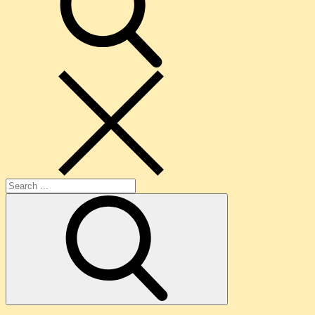
Search
for: