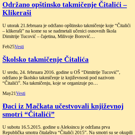
Održano opštinsko takmičenje Čitalići –
Klikeraši
U utorak 21.februara je održano opštinsko takmičenje koje “Čitalići
– klikeraši” na kome su se nadmetali učenici osnovnih škola
Dimitrije Tucović – čajetina, Milivoje Borović…
Feb
25
Vesti
Školsko takmičenje Čitalića
U sredu, 24. februara 2016. godine u OŠ “Dimitrije Tucović”,
održano je školsko takmičenje iz književnosti pod nazivom
“Čitalići”. Na takmičenju, koje se organizuje po…
May
21
Vesti
Đaci iz Mačkata učestvovali književnoj
smotri “Čitalići”
U subotu 16.5.2015. godine u Aleksincu je održana prva
Republička smotra čitalaštva “Čitalići 2015”. Na smotri su se okupili