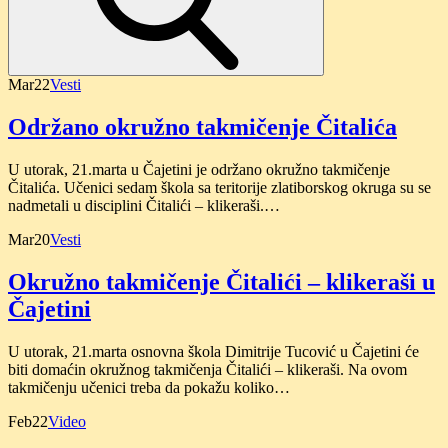
Mar
22
Vesti
Održano okružno takmičenje Čitalića
U utorak, 21.marta u Čajetini je održano okružno takmičenje
Čitalića. Učenici sedam škola sa teritorije zlatiborskog okruga su se
nadmetali u disciplini Čitalići – klikeraši.…
Mar
20
Vesti
Okružno takmičenje Čitalići – klikeraši u
Čajetini
U utorak, 21.marta osnovna škola Dimitrije Tucović u Čajetini će
biti domaćin okružnog takmičenja Čitalići – klikeraši. Na ovom
takmičenju učenici treba da pokažu koliko…
Feb
22
Video