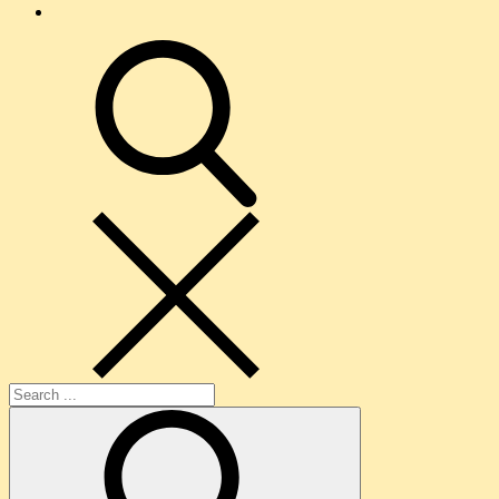
O
nama
search
Search
for: