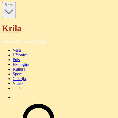
Skip
Menu
to
content
Krila
MAGAZIN ZA MLADE
Vesti
Učionica
Puls
Ekologija
Kultura
Sport
Galerija
Video
O
nama
O
nama
search