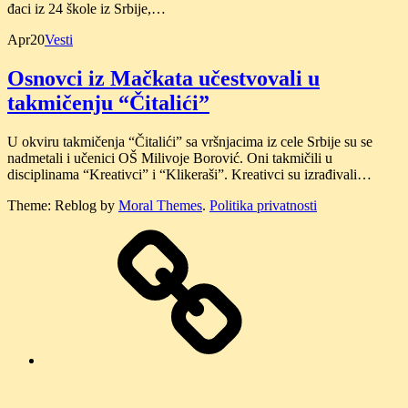
đaci iz 24 škole iz Srbije,…
Apr
20
Vesti
Osnovci iz Mačkata učestvovali u
takmičenju “Čitalići”
U okviru takmičenja “Čitalići” sa vršnjacima iz cele Srbije su se
nadmetali i učenici OŠ Milivoje Borović. Oni takmičili u
disciplinama “Kreativci” i “Klikeraši”. Kreativci su izrađivali…
Theme: Reblog by
Moral Themes
.
Politika privatnosti
O
nama