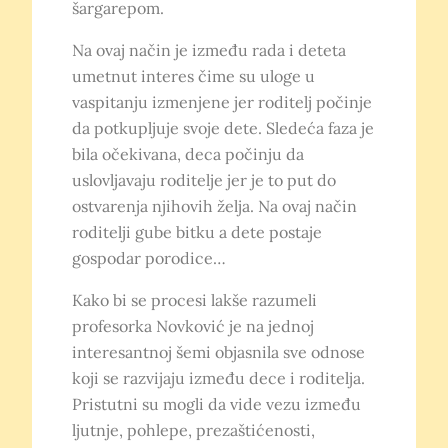
šargarepom.
Na ovaj način je između rada i deteta
umetnut interes čime su uloge u
vaspitanju izmenjene jer roditelj počinje
da potkupljuje svoje dete. Sledeća faza je
bila očekivana, deca počinju da
uslovljavaju roditelje jer je to put do
ostvarenja njihovih želja. Na ovaj način
roditelji gube bitku a dete postaje
gospodar porodice…
Kako bi se procesi lakše razumeli
profesorka Novković je na jednoj
interesantnoj šemi objasnila sve odnose
koji se razvijaju između dece i roditelja.
Pristutni su mogli da vide vezu između
ljutnje, pohlepe, prezaštićenosti,