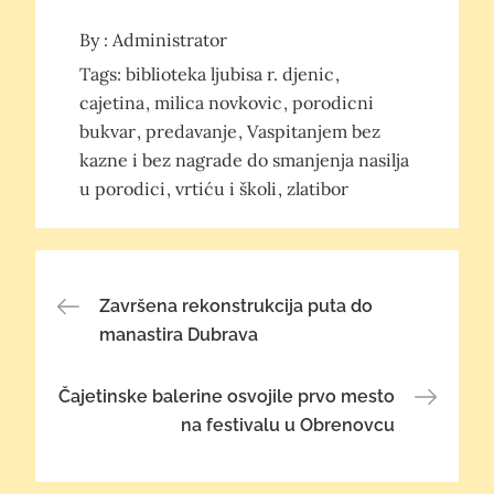
By :
Administrator
Tags:
biblioteka ljubisa r. djenic
cajetina
milica novkovic
porodicni
bukvar
predavanje
Vaspitanjem bez
kazne i bez nagrade do smanjenja nasilja
u porodici
vrtiću i školi
zlatibor
Post
Završena rekonstrukcija puta do
manastira Dubrava
navigation
Čajetinske balerine osvojile prvo mesto
na festivalu u Obrenovcu