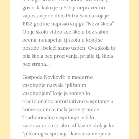
govorila kako je u Srbiji nepravedno
zapostavljeno delo Petra Savića koji je
1932.godine napisao knjigu “Nova škola”.
On je školu video kao školu bez slabih
ocena, neuspeha, tj školu u kojoj se
postiže i beleži samo uspeh. Ova škola bi
bila škola bez prozivanja, prisile tj. škola
bez straha…
Gospođa Novković je moderno
vaspitanje nazvala “plišanim
vaspitanjem” koje je zamenilo
tradicionalno autoritativno vaspitanje u
kome su deca imala jasne granice.
Tradicionalno vaspitanje je bilo
zasnovano na strahu od kazne, dok je ko
“plišanog vaspitanja” kazna zamenjena