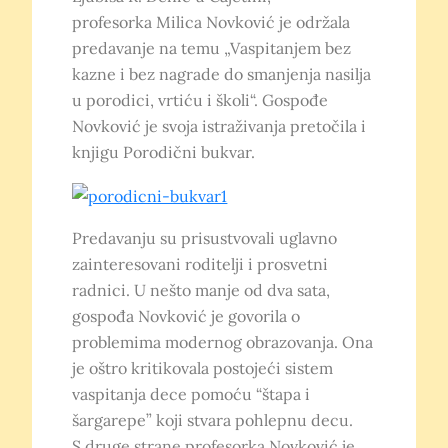
profesorka Milica Novković je održala
predavanje na temu „Vaspitanjem bez
kazne i bez nagrade do smanjenja nasilja
u porodici, vrtiću i školi“. Gospođe
Novković je svoja istraživanja pretočila i
knjigu Porodični bukvar.
Predavanju su prisustvovali uglavno
zainteresovani roditelji i prosvetni
radnici. U nešto manje od dva sata,
gospođa Novković je govorila o
problemima modernog obrazovanja. Ona
je oštro kritikovala postojeći sistem
vaspitanja dece pomoću “štapa i
šargarepe” koji stvara pohlepnu decu.
S druge strane profesorka Novković je