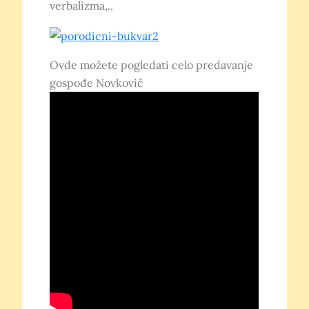
verbalizma,..
Ovde možete pogledati celo predavanje
gospođe Novkovič