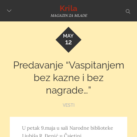
Skip
Krila
sear
to
MAGAZIN ZA MLADE
content
MAY
12
Predavanje “Vaspitanjem
bez kazne i bez
nagrade…”
VESTI
U petak 9.maja u sali Narodne biblioteke
Ljubiša R. Đenić u Čajetini,