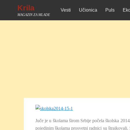
Skip
Krila
Vesti
Učionica
Puls
Eko
to
MAGAZIN ZA MLADE
content
Juče je u školama širom Srbije počela školska 2014
pojedinim školama prosvetni radnici su štrajkovali. Š