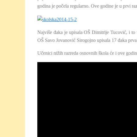
godina je počela regularno. Ove godine je u prvi r
Najviše đaka je upisala OŠ Dimitrije Tucović, i t
OŠ Savo Jovanović Sirogojno upisala 17 đaka prva
Učenici nižih razreda osnovnih škola će i ove godin