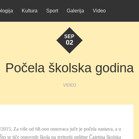
logija
Kultura
Sport
Galerija
Video
SEP
02
Počela školska godina
VIDEO
/2015. Za više od 68.ooo osnovaca juče je počela nastava, a u
to se tiče osnovnih škola na teritoriji opštine Čajetina školska