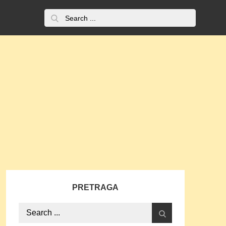
Search
O
for:
nama
PRETRAGA
Search
for: