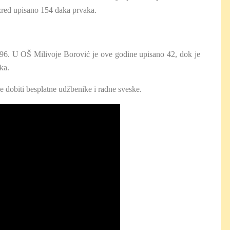
azred upisano 154 đaka prvaka.
o 96. U OŠ Milivoje Borović je ove godine upisano 42, dok je
ka.
e dobiti besplatne udžbenike i radne sveske.