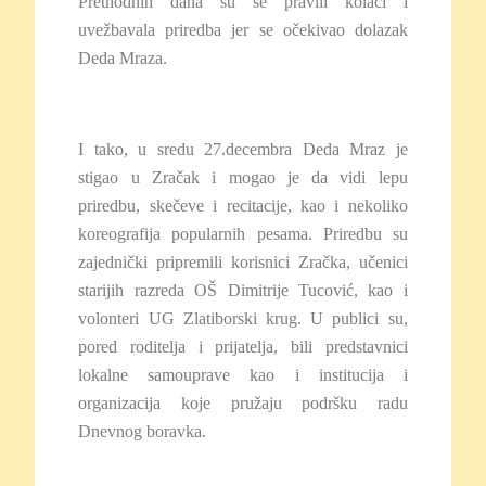
Prethodnih dana su se pravili kolači i
uvežbavala priredba jer se očekivao dolazak
Deda Mraza.
I tako, u sredu 27.decembra Deda Mraz je
stigao u Zračak i mogao je da vidi lepu
priredbu, skečeve i recitacije, kao i nekoliko
koreografija popularnih pesama. Priredbu su
zajednički pripremili korisnici Zračka, učenici
starijih razreda OŠ Dimitrije Tucović, kao i
volonteri UG Zlatiborski krug. U publici su,
pored roditelja i prijatelja, bili predstavnici
lokalne samouprave kao i institucija i
organizacija koje pružaju podršku radu
Dnevnog boravka.