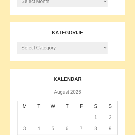
KATEGORIJE
Kategorije
KALENDAR
August 2026
M
T
W
T
F
S
S
1
2
3
4
5
6
7
8
9