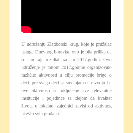
U udruženju Zlatiborski krug, koje je pružalac
usluge Dnevnog boravka, ovo je bila prilika da
se sumiraju rezultati rada u 2017.godini. Ovo
udruženje je tokom 2017.godine organizovalo
različite aktivnosti u cilju promocije brige o
deci, pre svega deci sa smetnjama u razvoju i u
ove aktivnosti su uključene sve relevantne
institucije i pojedince sa idejom da kvalitet
života u lokalnoj zajednici zavisi od aktivnog
učešća svih građana.