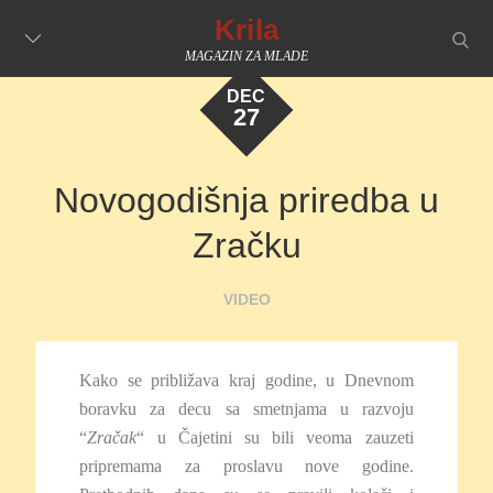
Skip
Krila
searc
to
MAGAZIN ZA MLADE
content
DEC
27
Novogodišnja priredba u
Zračku
VIDEO
Kako se približava kraj godine, u Dnevnom
boravku za decu sa smetnjama u razvoju
“
Zračak
“ u Čajetini su bili veoma zauzeti
pripremama za proslavu nove godine.