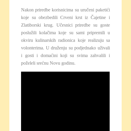
Nakon priredbe korisnicima su uručeni paketići
koje su obezbedili Crveni krst iz Čajetine i
Zlatiborski krug. Učesnici priredbe su goste
poslužili kolačima koje su sami pripremili u
okviru kulinarskih radionica koje realizuju sa
volonterima. U druženju su podjednako uživali
i gosti i domaćini koji su svima zahvalili i
poželeli srećnu Novu godinu.