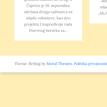
akt
Čajetini je 19. septembra
mla
održana druga radionica za
„MLA
mlade volontere, kao deo
projekta Unapređenje rada
Dnevnog boravka za…
Theme: Reblog by
Moral Themes
.
Politika privatnost