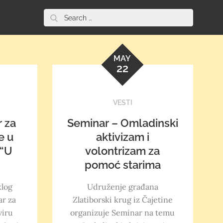
Search
O
for:
nama
MAY
22
VESTI
 za
Seminar – Omladinski
e u
aktivizam i
 “U
volontrizam za
pomoć starima
klog
Udruženje građana
ar za
Zlatiborski krug iz Čajetine
viru
organizuje Seminar na temu