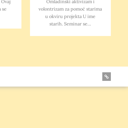
. Ovaj
Omladinski aktivizam i
a se
volontrizam za pomoć starima
u okviru projekta U ime
starih. Seminar se…
O
nama