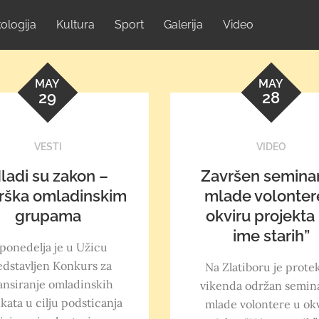
ologija
Kultura
Sport
Galerija
Video
MAY
MAY
29
28
VESTI
VIDEO
ladi su zakon –
Završen seminar
rška omladinskim
mlade volonter
grupama
okviru projekta
ime starih”
ponedelja je u Užicu
edstavljen Konkurs za
Na Zlatiboru je prote
ansiranje omladinskih
vikenda održan semin
kata u cilju podsticanja
mlade volontere u ok