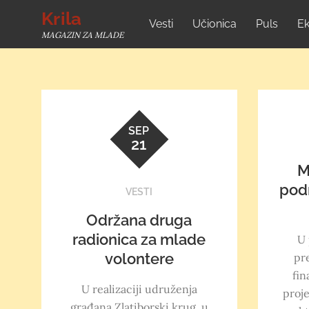
Skip
Krila
Vesti
Učionica
Puls
Ek
to
MAGAZIN ZA MLADE
content
SEP
21
M
pod
VESTI
Održana druga
radionica za mlade
U 
volontere
pr
fin
U realizaciji udruženja
proje
građana Zlatiborski krug, u