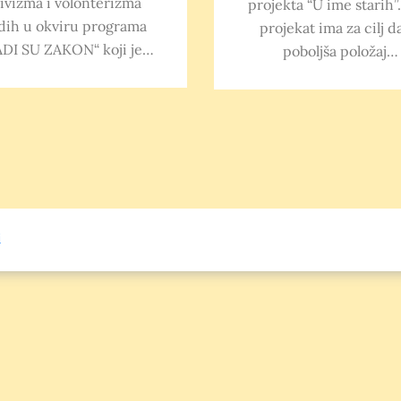
ivizma i volonterizma
projekta “U ime starih”
dih u okviru programa
projekat ima za cilj d
DI SU ZAKON“ koji je…
poboljša položaj…
i