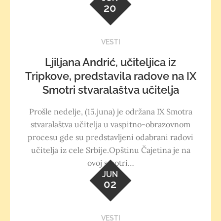
20
VESTI
Ljiljana Andrić, učiteljica iz
Tripkove, predstavila radove na IX
Smotri stvaralaštva učitelja
Prošle nedelje, (15.juna) je održana IX Smotra
stvaralaštva učitelja u vaspitno-obrazovnom
procesu gde su predstavljeni odabrani radovi
učitelja iz cele Srbije.Opštinu Čajetina je na
ovoj smotri…
JUN
02
VESTI