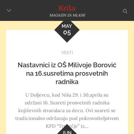
Skip
Krila
sear
to
MAGAZIN ZA MLADE
content
MAY
05
VESTI
Nastavnici iz OŠ Milivoje Borović
na 16.susretima prosvetnih
radnika
U Doljevcu, kod Niša 29. i 30.aprila su
održani 16. Susreti prosvetnih radnika
književnih stvaralaca za decu. Ovi susreti se
tradicionalno održavaju pod pokrovoiteljstvom
KPD “Trorečje” iz…
JUN