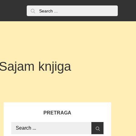
Search
O
for:
nama
 Sajam knjiga
PRETRAGA
Search
for: