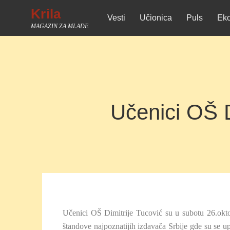
Skip
Krila
Vesti
Učionica
Puls
Eko
to
MAGAZIN ZA MLADE
content
Učenici OŠ D
Učenici OŠ Dimitrije Tucović su u subotu 26.oktob
štandove najpoznatijih izdavača Srbije gde su se u