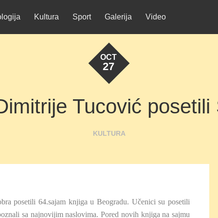
logija
Kultura
Sport
Galerija
Video
OCT
27
imitrije Tucović posetili
KULTURA
ra posetili 64.sajam knjiga u Beogradu. Učenici su posetili
poznali sa najnovijim naslovima. Pored novih knjiga na sajmu