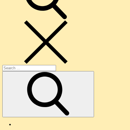
Search
for:
O
nama