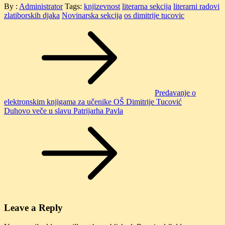
By :
Administrator
Tags:
knjizevnost
literarna sekcija
literarni radovi
zlatiborskih djaka
Novinarska sekcija
os dimitrije tucovic
Post
navigation
Predavanje o
elektronskim knjigama za učenike OŠ Dimitrije Tucović
Duhovo veče u slavu Patrijarha Pavla
Leave a Reply