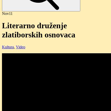
Nov
11
Literarno druženje
zlatiborskih osnovaca
Kultura
,
Video