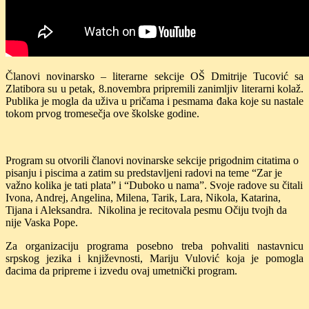
Članovi novinarsko – literarne sekcije OŠ Dmitrije Tucović sa
Zlatibora su u petak, 8.novembra pripremili zanimljiv literarni kolaž.
Publika je mogla da uživa u pričama i pesmama đaka koje su nastale
tokom prvog tromesečja ove školske godine.
Program su otvorili članovi novinarske sekcije prigodnim citatima o
pisanju i piscima a zatim su predstavljeni radovi na teme “Zar je
važno kolika je tati plata” i “Duboko u nama”. Svoje radove su čitali
Ivona, Andrej, Angelina, Milena, Tarik, Lara, Nikola, Katarina,
Tijana i Aleksandra. Nikolina je recitovala pesmu Očiju tvojh da
nije Vaska Pope.
Za organizaciju programa posebno treba pohvaliti nastavnicu
srpskog jezika i književnosti, Mariju Vulović koja je pomogla
đacima da pripreme i izvedu ovaj umetnički program.