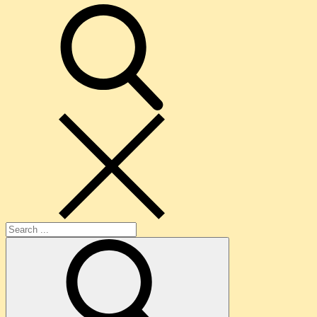
search
Search
for: