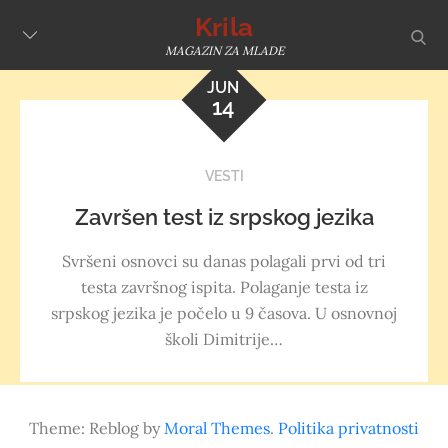
Skip
Krila
sear
to
MAGAZIN ZA MLADE
content
JUN
14
VESTI
Završen test iz srpskog jezika
Svršeni osnovci su danas polagali prvi od tri
testa završnog ispita. Polaganje testa iz
srpskog jezika je počelo u 9 časova. U osnovnoj
školi Dimitrije…
Theme: Reblog by
Moral Themes
.
Politika privatnosti