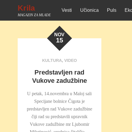
Skip
Krila
Vesti
Učionica
Puls
Eko
to
MAGAZIN ZA MLADE
content
NOV
15
,
KULTURA
VIDEO
Predstavljen rad
Vukove zadužbine
U petak, 14.novembra u Maloj sali
Specijane bolnice Čigota je
predstavljen rad Vukove zadužbine
čiji rad su predstavili upravnik
Vukove zadužbine mr Ljubomir
Milutinović, urednica čitališta…