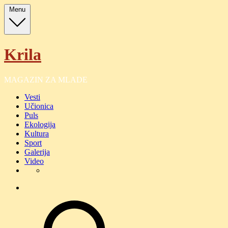
Skip
Menu
to
content
Krila
MAGAZIN ZA MLADE
Vesti
Učionica
Puls
Ekologija
Kultura
Sport
Galerija
Video
O
nama
O
nama
search