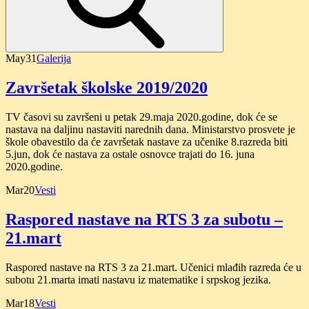
May
31
Galerija
Završetak školske 2019/2020
TV časovi su završeni u petak 29.maja 2020.godine, dok će se
nastava na daljinu nastaviti narednih dana. Ministarstvo prosvete je
škole obavestilo da će završetak nastave za učenike 8.razreda biti
5.jun, dok će nastava za ostale osnovce trajati do 16. juna
2020.godine.
Mar
20
Vesti
Raspored nastave na RTS 3 za subotu –
21.mart
Raspored nastave na RTS 3 za 21.mart. Učenici mlađih razreda će u
subotu 21.marta imati nastavu iz matematike i srpskog jezika.
Mar
18
Vesti