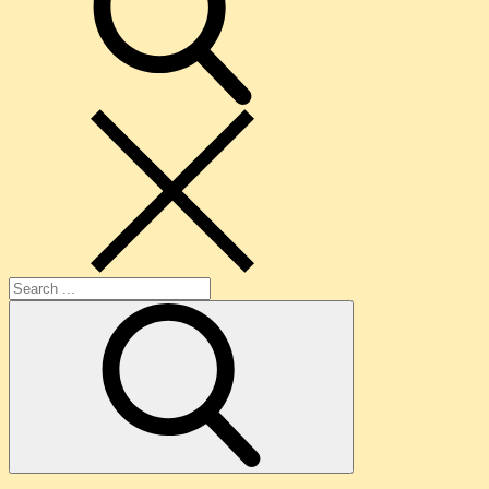
Search
for: