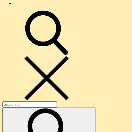
O
nama
search
Search
for: