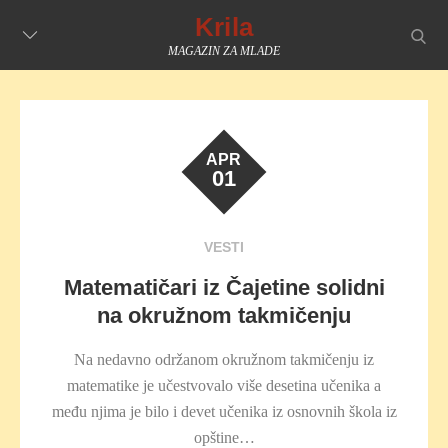
Skip
Krila
searc
to
MAGAZIN ZA MLADE
content
APR
01
VESTI
Matematičari iz Čajetine solidni
na okružnom takmičenju
Na nedavno održanom okružnom takmičenju iz
matematike je učestvovalo više desetina učenika a
među njima je bilo i devet učenika iz osnovnih škola iz
opštine…