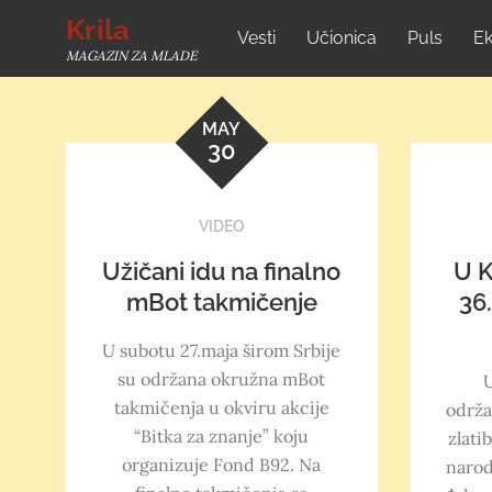
Skip
Krila
Vesti
Učionica
Puls
Ek
to
MAGAZIN ZA MLADE
content
MAY
30
VIDEO
Užičani idu na finalno
U K
mBot takmičenje
36
U subotu 27.maja širom Srbije
su održana okružna mBot
U
takmičenja u okviru akcije
održa
“Bitka za znanje” koju
zlati
organizuje Fond B92. Na
narod