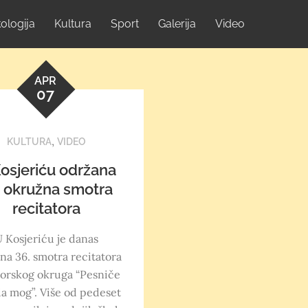
ologija
Kultura
Sport
Galerija
Video
APR
07
,
KULTURA
VIDEO
osjeriću održana
. okružna smotra
recitatora
 Kosjeriću je danas
na 36. smotra recitatora
borskog okruga “Pesniče
a mog”. Više od pedeset