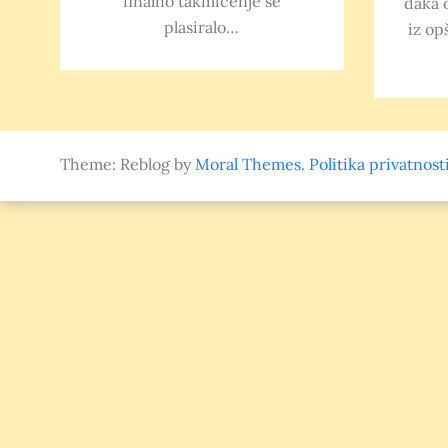
finalno takmičenje se
đaka 
plasiralo…
iz op
Theme: Reblog by
Moral Themes
.
Politika privatnost