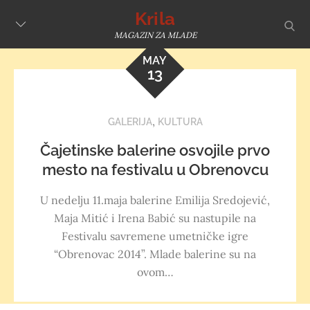
Skip
Krila
sear
to
MAGAZIN ZA MLADE
content
MAY
13
,
GALERIJA
KULTURA
Čajetinske balerine osvojile prvo
mesto na festivalu u Obrenovcu
U nedelju 11.maja balerine Emilija Sredojević,
Maja Mitić i Irena Babić su nastupile na
Festivalu savremene umetničke igre
“Obrenovac 2014”. Mlade balerine su na
ovom…