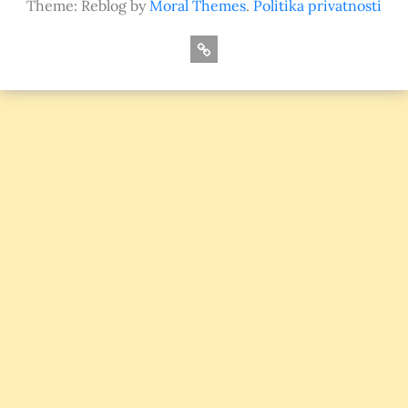
Theme: Reblog by
Moral Themes
.
Politika privatnosti
O
nama