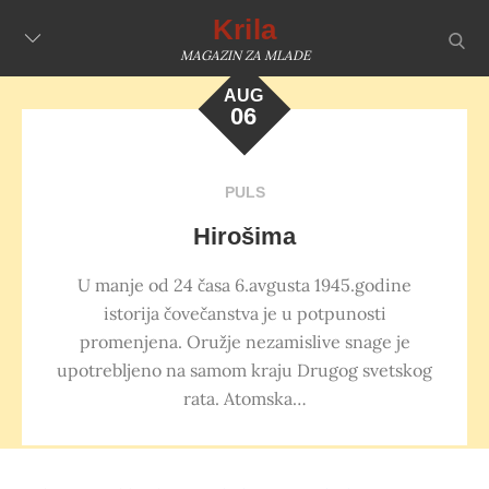
Skip
Krila
sear
to
MAGAZIN ZA MLADE
content
AUG
06
PULS
Hirošima
U manje od 24 časa 6.avgusta 1945.godine
istorija čovečanstva je u potpunosti
promenjena. Oružje nezamislive snage je
upotrebljeno na samom kraju Drugog svetskog
rata. Atomska…