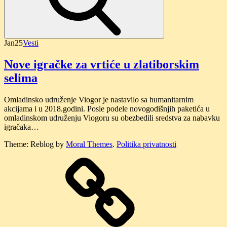
Jan
25
Vesti
Nove igračke za vrtiće u zlatiborskim
selima
Omladinsko udruženje Viogor je nastavilo sa humanitarnim
akcijama i u 2018.godini. Posle podele novogodišnjih paketića u
omladinskom udruženju Viogoru su obezbedili sredstva za nabavku
igračaka…
Theme: Reblog by
Moral Themes
.
Politika privatnosti
O
nama