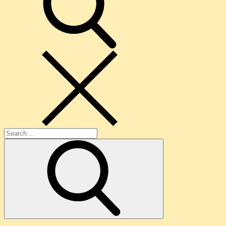
Search
for: