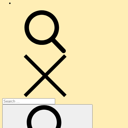
O
nama
search
Search
for: