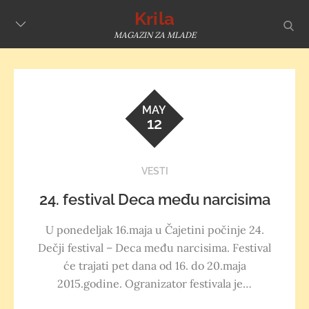
Skip
Krila
sear
to
MAGAZIN ZA MLADE
content
MAY
12
VESTI
24. festival Deca među narcisima
U ponedeljak 16.maja u Čajetini počinje 24.
Dečji festival – Deca među narcisima. Festival
će trajati pet dana od 16. do 20.maja
2015.godine. Ogranizator festivala je…