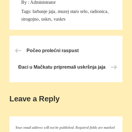
By :
Administrator
Tags:
farbanje jaja
muzej staro selo
radionica
sirogojno
uskrs
vaskrs
Post
Počeo prolećni raspust
navigation
Đaci u Mačkatu pripremali uskršnja jaja
Leave a Reply
Your email address will not be published.
Required fields are marked