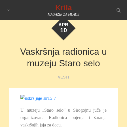
Skip
Krila
searc
to
MAGAZIN ZA MLADE
content
APR
10
Vaskršnja radionica u
muzeju Staro selo
VESTI
U muzeju „Staro selo“ u Sirogojnu juče je
organizovana Radionica bojenja i šaranja
vaskršnjih jaja za decu.