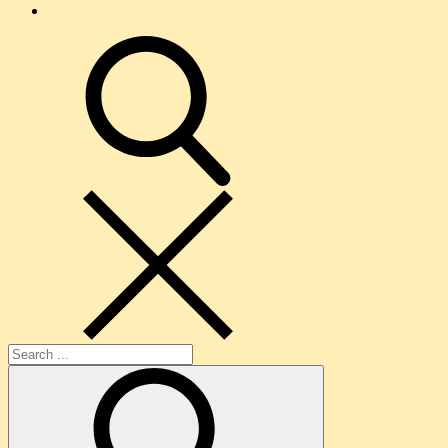
O
nama
search
Search
for: