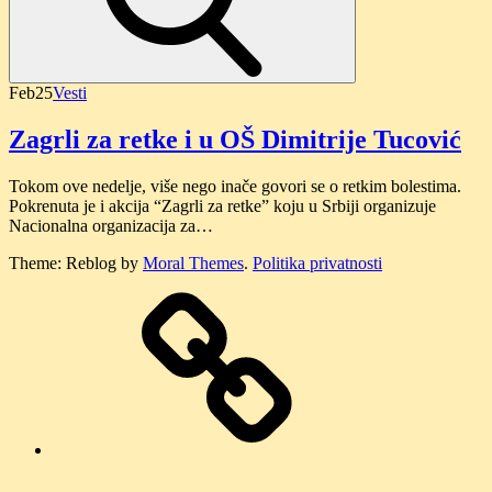
Feb
25
Vesti
Zagrli za retke i u OŠ Dimitrije Tucović
Tokom ove nedelje, više nego inače govori se o retkim bolestima.
Pokrenuta je i akcija “Zagrli za retke” koju u Srbiji organizuje
Nacionalna organizacija za…
Theme: Reblog by
Moral Themes
.
Politika privatnosti
O
nama