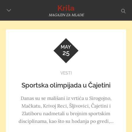
Skip
Krila
sear
to
MAGAZIN ZA MLADE
content
MAY
25
VESTI
Sportska olimpijada u Čajetini
Danas su se mališani iz vrtića u Sirogojno,
Mačkatu, Krivoj Reci, Šljivovici, Čajetini i
Zlatiboru nadmetali u brojnim sportskim
disciplinama, kao što su hodanja po gredi,…