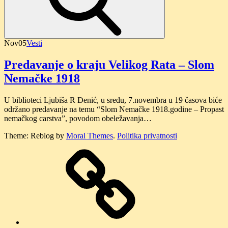
Nov
05
Vesti
Predavanje o kraju Velikog Rata – Slom
Nemačke 1918
U biblioteci Ljubiša R Đenić, u sredu, 7.novembra u 19 časova biće
održano predavanje na temu “Slom Nemačke 1918.godine – Propast
nemačkog carstva”, povodom obeležavanja…
Theme: Reblog by
Moral Themes
.
Politika privatnosti
O
nama