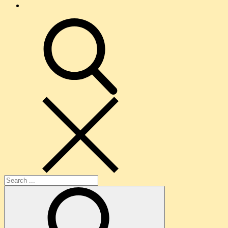
O
nama
search
Search
for: