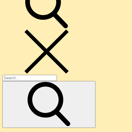
Search
for: