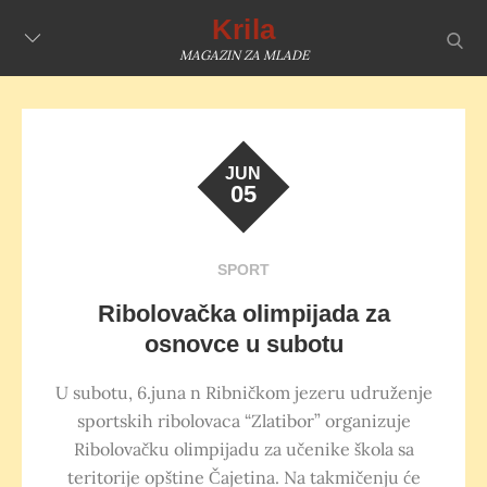
Skip
Krila
sear
to
MAGAZIN ZA MLADE
content
JUN
05
SPORT
Ribolovačka olimpijada za
osnovce u subotu
U subotu, 6.juna n Ribničkom jezeru udruženje
sportskih ribolovaca “Zlatibor” organizuje
Ribolovačku olimpijadu za učenike škola sa
teritorije opštine Čajetina. Na takmičenju će