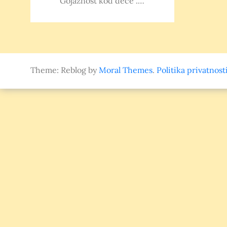
Gojaznost kod dece”.…
Theme: Reblog by
Moral Themes
.
Politika privatnost