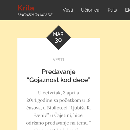
Skip
Krila
Vesti
Učionica
Puls
Ek
to
MAGAZIN ZA MLADE
content
MAR
30
VESTI
Predavanje
“Gojaznost kod dece”
U četvrtak, 3.aprila
2014.godine sa početkom u 18
časova, u Biblioteci “Ljubiša R.
Đenić” u Čajetini, biće
održano predavanje na temu ”