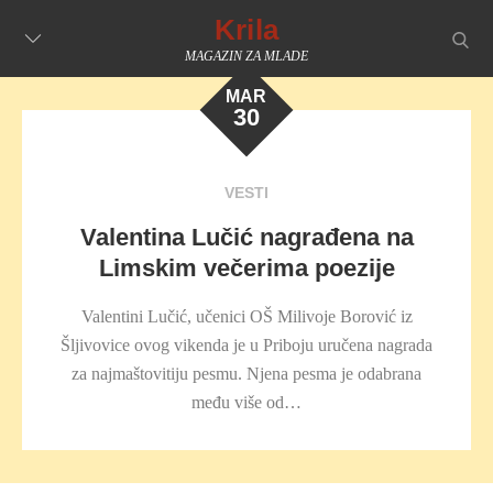
Skip
Krila
searc
to
MAGAZIN ZA MLADE
content
MAR
30
VESTI
Valentina Lučić nagrađena na
Limskim večerima poezije
Valentini Lučić, učenici OŠ Milivoje Borović iz
Šljivovice ovog vikenda je u Priboju uručena nagrada
za najmaštovitiju pesmu. Njena pesma je odabrana
među više od…