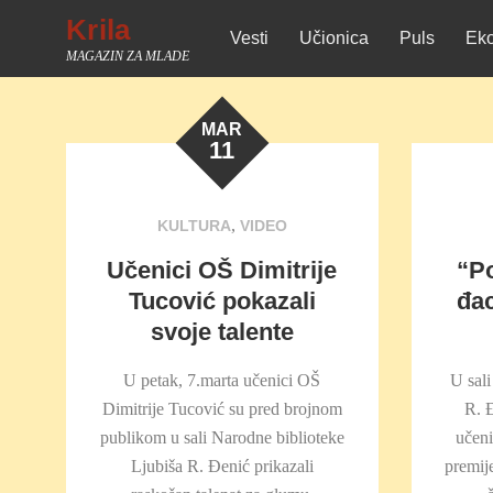
Skip
Krila
Vesti
Učionica
Puls
Eko
to
MAGAZIN ZA MLADE
content
MAR
11
,
KULTURA
VIDEO
Učenici OŠ Dimitrije
“Po
Tucović pokazali
đac
svoje talente
U petak, 7.marta učenici OŠ
U sali
Dimitrije Tucović su pred brojnom
R. 
publikom u sali Narodne biblioteke
učeni
Ljubiša R. Đenić prikazali
premij