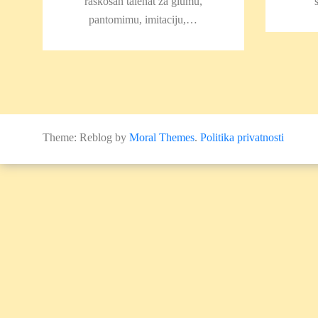
raskošan talenat za glumu,
pantomimu, imitaciju,…
Theme: Reblog by
Moral Themes
.
Politika privatnosti