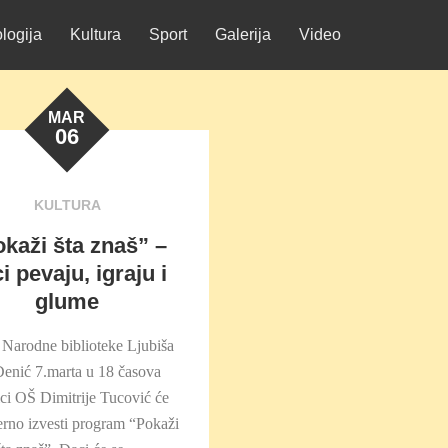
logija
Kultura
Sport
Galerija
Video
MAR
06
KULTURA
kaži šta znaš” –
i pevaju, igraju i
glume
 Narodne biblioteke Ljubiša
Đenić 7.marta u 18 časova
ci OŠ Dimitrije Tucović će
erno izvesti program “Pokaži