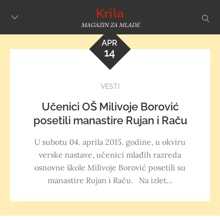
Skip
Krila
sear
to
MAGAZIN ZA MLADE
content
APR
14
VESTI
Učenici OŠ Milivoje Borović
posetili manastire Rujan i Raču
U subotu 04. aprila 2015. godine, u okviru
verske nastave, učenici mlađih razreda
osnovne škole Milivoje Borović posetili su
manastire Rujan i Raču. Na izlet…