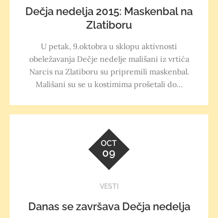
Dečja nedelja 2015: Maskenbal na
Zlatiboru
U petak, 9.oktobra u sklopu aktivnosti
obeležavanja Dečje nedelje mališani iz vrtića
Narcis na Zlatiboru su pripremili maskenbal.
Mališani su se u kostimima prošetali do…
OCT
09
VESTI
Danas se završava Dečja nedelja