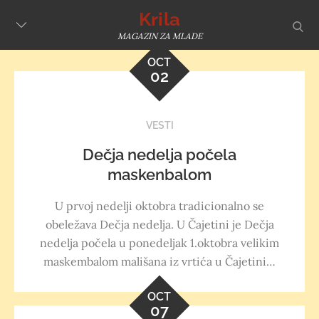
Skip
Krila
sear
to
MAGAZIN ZA MLADE
content
OCT
02
VESTI
Dečja nedelja počela
maskenbalom
U prvoj nedelji oktobra tradicionalno se
obeležava Dečja nedelja. U Čajetini je Dečja
nedelja počela u ponedeljak 1.oktobra velikim
maskembalom mališana iz vrtića u Čajetini…
OCT
07