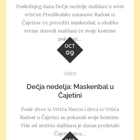
Poslednjeg dana Dečje nedelje mališani u svim
vrtićim Predškolske ustanove Radost iz
Čajetine će prirediti maskenbal, a ukoliko
vreme dozvoli mališani će svoje kostime
pokazati…
OCT
09
VIDEO
Dečja nedelja: Maskenbal u
Čajetini
Posle dece iz Vrtića Narcis i deca iz Vrtića
Radost u Čajetini su pokazali svoje kostime.
Više od stotinu mališana je danas prošetalo
Čajetinom u…