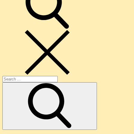
Search
for: