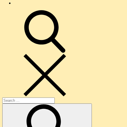
O
nama
search
Search
for: