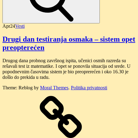
Apr
24
Vesti
Drugi dan testiranja osmaka – sistem opet
preopterećen
Drugog dana probnog završnog ispita, učenici osmih razreda su
rešavali test iz matematike. I opet se ponovila situacija od srede. U
popodnevnim časovima sistem je bio preoprerećen i oko 16.30 je
došlo do prekida u radu.
Theme: Reblog by
Moral Themes
.
Politika privatnosti
O
nama