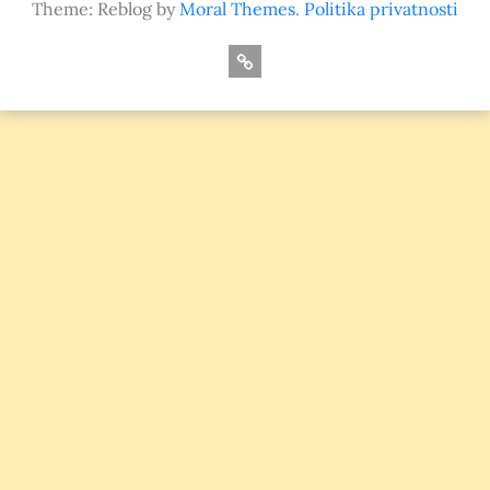
Theme: Reblog by
Moral Themes
.
Politika privatnosti
O
nama