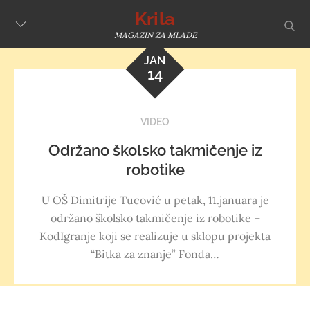
Skip
Krila
sear
to
MAGAZIN ZA MLADE
content
JAN
14
VIDEO
Održano školsko takmičenje iz
robotike
U OŠ Dimitrije Tucović u petak, 11.januara je
održano školsko takmičenje iz robotike –
KodIgranje koji se realizuje u sklopu projekta
“Bitka za znanje” Fonda…