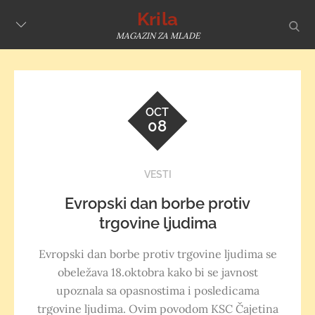
Skip
Krila
sear
to
MAGAZIN ZA MLADE
content
OCT
08
VESTI
Evropski dan borbe protiv
trgovine ljudima
Evropski dan borbe protiv trgovine ljudima se
obeležava 18.oktobra kako bi se javnost
upoznala sa opasnostima i posledicama
trgovine ljudima. Ovim povodom KSC Čajetina