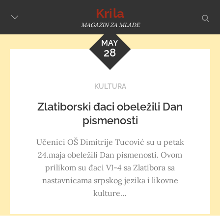
Skip
Krila
sear
to
MAGAZIN ZA MLADE
content
MAY
28
KULTURA
Zlatiborski đaci obeležili Dan
pismenosti
Učenici OŠ Dimitrije Tucović su u petak
24.maja obeležili Dan pismenosti. Ovom
prilikom su đaci VI-4 sa Zlatibora sa
nastavnicama srpskog jezika i likovne
kulture…