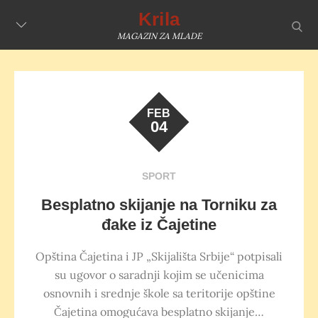
Skip
Krila
sear
to
MAGAZIN ZA MLADE
content
FEB
04
SPORT
Besplatno skijanje na Torniku za
đake iz Čajetine
Opština Čajetina i JP „Skijališta Srbije“ potpisali
su ugovor o saradnji kojim se učenicima
osnovnih i srednje škole sa teritorije opštine
Čajetina omogućava besplatno skijanje…