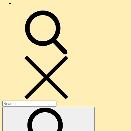
O
nama
search
Search
for: