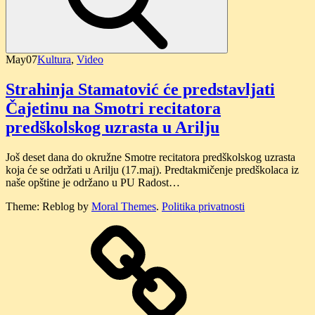
May
07
Kultura
,
Video
Strahinja Stamatović će predstavljati
Čajetinu na Smotri recitatora
predškolskog uzrasta u Arilju
Još deset dana do okružne Smotre recitatora predškolskog uzrasta
koja će se održati u Arilju (17.maj). Predtakmičenje predškolaca iz
naše opštine je održano u PU Radost…
Theme: Reblog by
Moral Themes
.
Politika privatnosti
O
nama