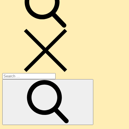
Search
for: