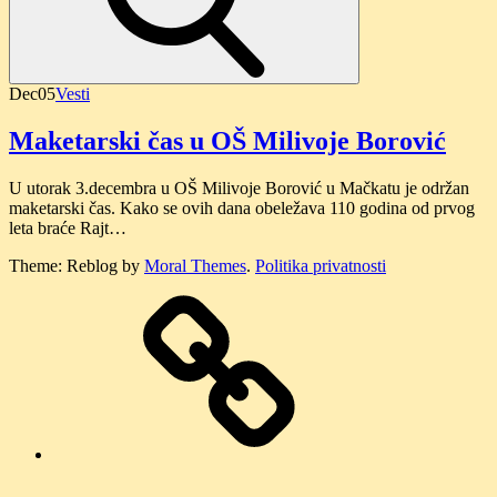
Dec
05
Vesti
Maketarski čas u OŠ Milivoje Borović
U utorak 3.decembra u OŠ Milivoje Borović u Mačkatu je održan
maketarski čas. Kako se ovih dana obeležava 110 godina od prvog
leta braće Rajt…
Theme: Reblog by
Moral Themes
.
Politika privatnosti
O
nama