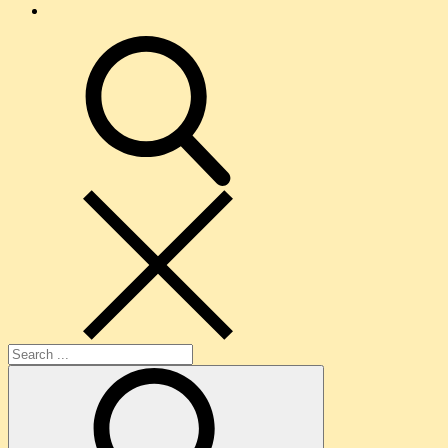
O
nama
search
Search
for: