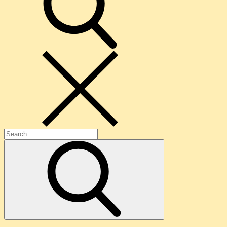
Search
for: