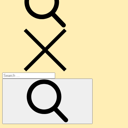
Search
for: