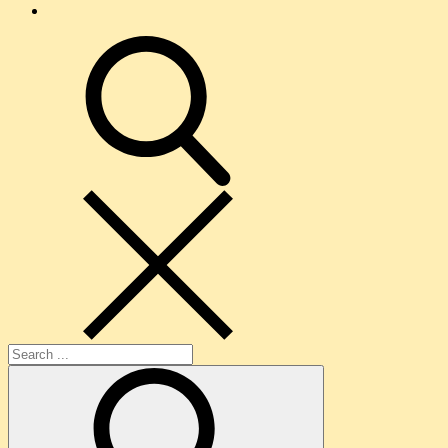
O
nama
search
Search
for: