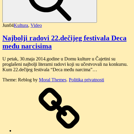
Jun
04
Kultura
,
Video
Najbolji radovi 22.dečijeg festivala Deca
među narcisima
U petak, 30.maja 2014.godine u Domu kulture u Čajetini su
proglašeni najbolji literarni radovi koji su učestvovali na konkursu.
Kum 22.dečijeg festivala “Deca među narcima”…
Theme: Reblog by
Moral Themes
.
Politika privatnosti
O
nama