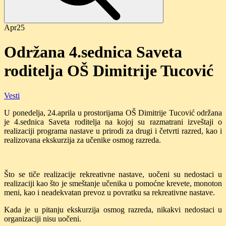
Apr
25
Održana 4.sednica Saveta
roditelja OŠ Dimitrije Tucović
Vesti
U ponedelja, 24.aprila u prostorijama OŠ Dimitrije Tucović održana
je 4.sednica Saveta roditelja na kojoj su razmatrani izveštaji o
realizaciji programa nastave u prirodi za drugi i četvrti razred, kao i
realizovana ekskurzija za učenike osmog razreda.
Što se tiče realizacije rekreativne nastave, uočeni su nedostaci u
realizaciji kao što je smeštanje učenika u pomoćne krevete, monoton
meni, kao i neadekvatan prevoz u povratku sa rekreativne nastave.
Kada je u pitanju ekskurzija osmog razreda, nikakvi nedostaci u
organizaciji nisu uočeni.