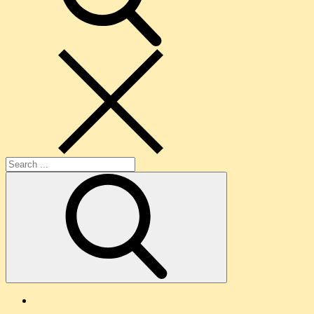
Search
for:
O
nama