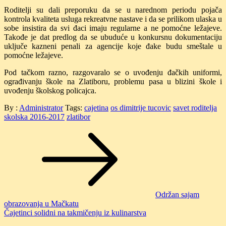
Roditelji su dali preporuku da se u narednom periodu pojača
kontrola kvaliteta usluga rekreatvne nastave i da se prilikom ulaska u
sobe insistira da svi đaci imaju regularne a ne pomoćne ležajeve.
Takođe je dat predlog da se ubuduće u konkursnu dokumentaciju
uključe kazneni penali za agencije koje đake budu smeštale u
pomoćne ležajeve.
Pod tačkom razno, razgovaralo se o uvođenju đačkih uniformi,
ograđivanju škole na Zlatiboru, problemu pasa u blizini škole i
uvođenju školskog policajca.
By :
Administrator
Tags:
cajetina
os dimitrije tucovic
savet roditelja
skolska 2016-2017
zlatibor
Post
navigation
Održan sajam
obrazovanja u Mačkatu
Čajetinci solidni na takmičenju iz kulinarstva